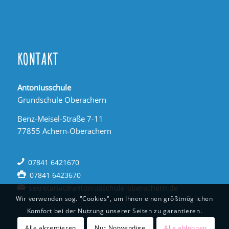
KONTAKT
Antoniusschule
Grundschule Oberachern
Benz-Meisel-Straße 7-11
77855 Achern-Oberachern
07841 6421670
07841 6423670
sekretariat@antoniusschule-oberachern.de
Wir verwenden sog. "Cookies", um Ihnen einen größtmöglichen
Komfort bei der Nutzung unserer Seiten zu garantieren.
Alle akzeptieren
Nur Notwendige
Alle ablehnen