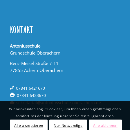
KONTAKT
Antoniusschule
Grundschule Oberachern
Benz-Meisel-Straße 7-11
77855 Achern-Oberachern
07841 6421670
07841 6423670
sekretariat@antoniusschule-oberachern.de
Wir verwenden sog. "Cookies", um Ihnen einen größtmöglichen
Komfort bei der Nutzung unserer Seiten zu garantieren.
Alle akzeptieren
Nur Notwendige
Alle ablehnen